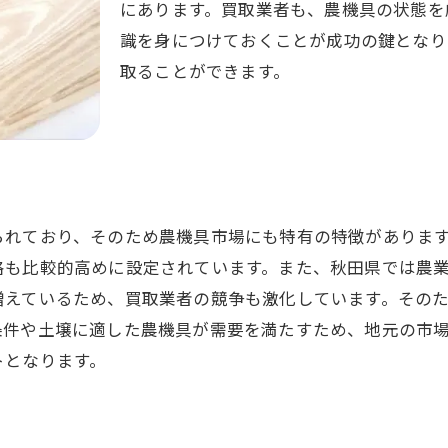
にあります。買取業者も、農機具の状態を
信頼性の高い業者の特徴とは
識を身につけておくことが成功の鍵となり
優良業者の見極め方とチェックリスト
取ることができます。
地元に密着した業者のメリット
インターネットを活用した業者探しのコツ
口コミやレビューの活用方法
実際に業者と話して確認すべき点
農機具を高価格で売却するための準備とチェックポイント
られており、そのため農機具市場にも特有の特徴がありま
必要書類の準備と確認
格も比較的高めに設定されています。また、秋田県では農
増えているため、買取業者の競争も激化しています。その
農機具の洗浄と簡単な修理方法
条件や土壌に適した農機具が需要を満たすため、地元の市
写真撮影のポイントとコツ
トとなります。
査定前に行うべき点検項目
買取業者に伝えるべき農機具の情報
見積もりを有利にする交渉術