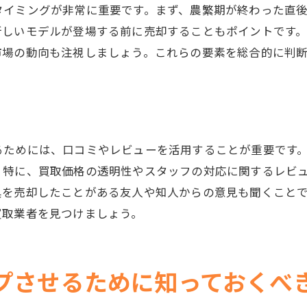
タイミングが非常に重要です。まず、農繁期が終わった直
再査定を依頼する際の注意点
新しいモデルが登場する前に売却することもポイントです
秋田県の農機具買取業者が教える高額買取の方法
市場の動向も注視しましょう。これらの要素を総合的に判
業者が重視するポイントとは
農機具のモデルや年式の影響
メンテナンス履歴を提供する価値
買取前に行うべきアップグレード
めには、口コミやレビューを活用することが重要です。Goo
業者が教える高額買取の裏技
。特に、買取価格の透明性やスタッフの対応に関するレビ
買取後のアフターケアについて
具を売却したことがある友人や知人からの意見も聞くこと
買取業者を見つけましょう。
農機具を最高価格で売却するために知っておきたいこと
市場の動向をチェックする方法
農機具の価値を最大化する方法
プさせるために知っておくべ
専門家からのアドバイスを活用する