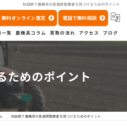
秋田県で農機具の高価買取業者を見つけるためのポイント
無料オンライン査定
電話で無料相談
類一覧
農機具コラム
買取の流れ
アクセス
ブログ
取
農機具買取コラム
よくある質問
京都店
コラム
取
農機具トラブル
茨城店
るためのポイント
福岡店
宮城店
取
取
ム
秋田県で農機具の高価買取業者を見つけるためのポイント