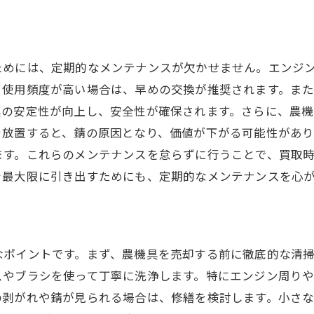
売却のタイミングを見極める方法
高額買取のための契約の注意点
農機具売却後のフォローアップ
ためには、定期的なメンテナンスが欠かせません。エンジ
、使用頻度が高い場合は、早めの交換が推奨されます。ま
具の安定性が向上し、安全性が確保されます。さらに、農
を放置すると、錆の原因となり、価値が下がる可能性があり
ます。これらのメンテナンスを怠らずに行うことで、買取
を最大限に引き出すためにも、定期的なメンテナンスを心
なポイントです。まず、農機具を売却する前に徹底的な清
スやブラシを使って丁寧に洗浄します。特にエンジン周り
の剥がれや錆が見られる場合は、修繕を検討します。小さ