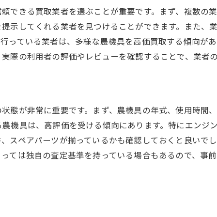
信頼できる買取業者を選ぶことが重要です。まず、複数の
秋田県内で農機具の高額買取を引き出すための秘訣
を提示してくれる業者を見つけることができます。また、
地域に特化した買取業者を選ぶ
を行っている業者は、多様な農機具を高価買取する傾向があ
季節や需要に合わせた売却タイミング
。実際の利用者の評価やレビューを確認することで、業者
買取キャンペーンやイベントの活用
専門家による査定の重要性
農機具の稼働率を高める方法
の状態が非常に重要です。まず、農機具の年式、使用時間
買取交渉の際のポイントと注意点
る農機具は、高評価を受ける傾向にあります。特にエンジ
農機具の買取査定を成功させるための重要なコツ
書、スペアパーツが揃っているかも確認しておくと良いでし
査定前の農機具の準備
よっては独自の査定基準を持っている場合もあるので、事
査定担当者とのコミュニケーション術
査定基準を理解しよう
査定後の対応方法と次のステップ
査定額に納得できない場合の対処法