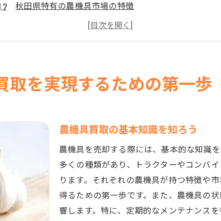
秋田県特有の農機具市場の特徴
買取業者の選び方に関する重要な要素
農機具の状態チェックとメンテナンス
買取のタイミングを見極めるポイント
地域の口コミやレビューを活用する
買取を実現するための第一歩
農機具の査定額をアップさせるために知っておくべきポイ
定期的なメンテナンスの重要性
農機具の清掃と外観の改善方法
農機具買取の基本知識を知ろう
付属品の有無で査定額が変わる理由
農機具を売却する際には、基本的な知識を
買取前に行うべき動作確認ポイント
多くの種類があり、トラクターやコンバイ
買取相場をリサーチする方法
ります。それぞれの農機具が持つ特徴や市
得るための第一歩です。また、農機具の状
複数業者からの見積もりを取るメリット
響します。特に、定期的なメンテナンスを
信頼できる秋田県の農機具買取業者の見つけ方