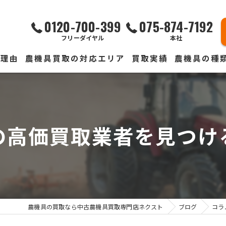
0120-700-399
075-874-7192
フリーダイヤル
本社
る理由
農機具買取の対応エリア
買取実績
農機具の種
声
トラクター買
コンバイン買
の高価買取業者を見つけ
ユンボ買取
作業機器買取
消毒機全般買
農機具の買取なら中古農機具買取専門店ネクスト
ブログ
草刈・モア買
コラ