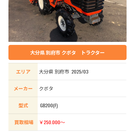
大分県 別府市 クボタ トラクター
エリア
大分県 別府市 2025/03
メーカー
クボタ
型式
GB200(F)
買取相場
￥250.000～