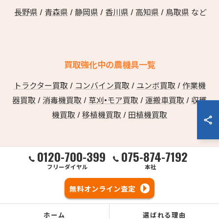
長野県
/
青森県
/
静岡県
/
香川県
/
高知県
/
鳥取県
など
買取強化中の農機具一覧
トラクター買取
/
コンバイン買取
/
ユンボ買取
/
作業機
器買取
/
消毒機買取
/
草刈•モア買取
/
運搬車買取
/
収穫
機買取
/
移植機買取
/
田植機買取
0120-700-399
075-874-7192
フリーダイヤル
本社
無料オンライン査定
ホーム
選ばれる理由