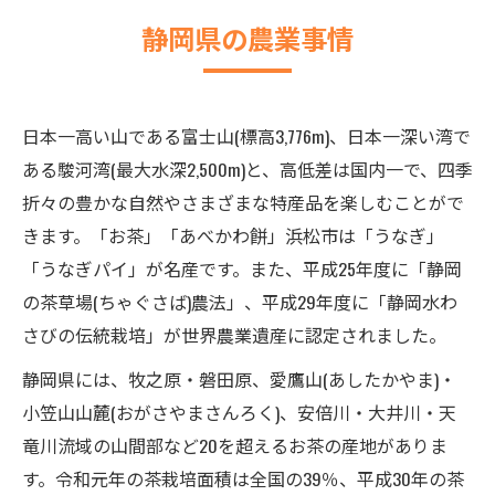
静岡県の農業事情
日本一高い山である富士山(標高3,776m)、日本一深い湾で
ある駿河湾(最大水深2,500m)と、高低差は国内一で、四季
折々の豊かな自然やさまざまな特産品を楽しむことがで
きます。「お茶」「あべかわ餅」浜松市は「うなぎ」
「うなぎパイ」が名産です。また、平成25年度に「静岡
の茶草場(ちゃぐさば)農法」、平成29年度に「静岡水わ
さびの伝統栽培」が世界農業遺産に認定されました。
静岡県には、牧之原・磐田原、愛鷹山(あしたかやま)・
小笠山山麓(おがさやまさんろく)、安倍川・大井川・天
竜川流域の山間部など20を超えるお茶の産地がありま
す。令和元年の茶栽培面積は全国の39％、平成30年の茶