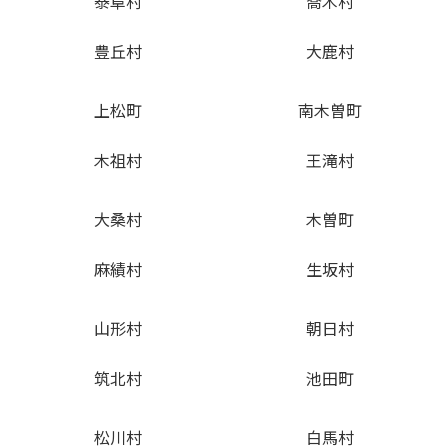
泰阜村
喬木村
豊丘村
大鹿村
上松町
南木曽町
木祖村
王滝村
大桑村
木曽町
麻績村
生坂村
山形村
朝日村
筑北村
池田町
松川村
白馬村