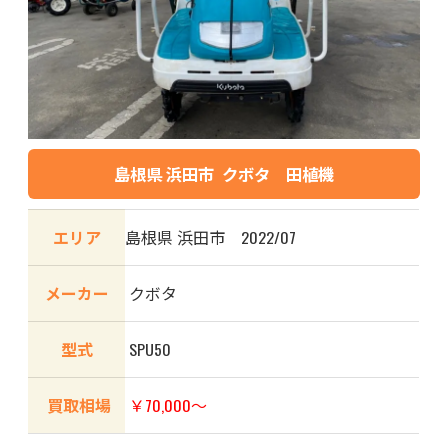
島根県 浜田市 クボタ 田植機
エリア
島根県 浜田市 2022/07
メーカー
クボタ
型式
SPU50
買取相場
￥70,000〜