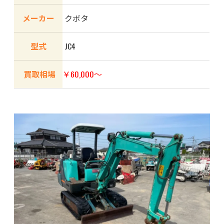
メーカー
クボタ
型式
JC4
買取相場
￥60,000～