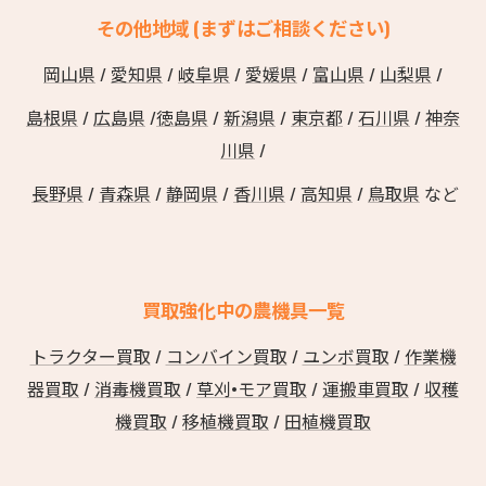
その他地域 (まずはご相談ください)
岡山県
/
愛知県
/
岐阜県
/
愛媛県
/
富山県
/
山梨県
/
島根県
/
広島県
/
徳島県
/
新潟県
/
東京都
/
石川県
/
神奈
川県
/
長野県
/
青森県
/
静岡県
/
香川県
/
高知県
/
鳥取県
など
買取強化中の農機具一覧
トラクター買取
/
コンバイン買取
/
ユンボ買取
/
作業機
器買取
/
消毒機買取
/
草刈•モア買取
/
運搬車買取
/
収穫
機買取
/
移植機買取
/
田植機買取