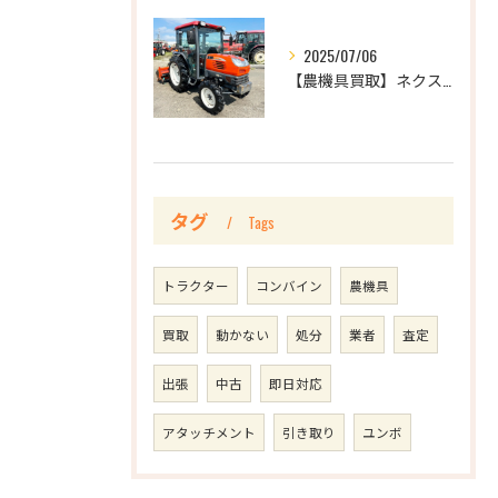
2025/07/06
【農機具買取】ネクスト宮城店 | クボタ | KT30F-Q...
タグ
Tags
トラクター
コンバイン
農機具
買取
動かない
処分
業者
査定
出張
中古
即日対応
アタッチメント
引き取り
ユンボ