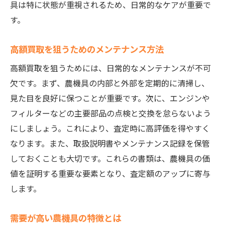
具は特に状態が重視されるため、日常的なケアが重要で
理由
す。
農機具の年式と買取価格の関係性
高額買取を狙うタイミングの見極め方
高額買取を狙うためのメンテナンス方法
オークション出品と買取業者利用の比較
高額買取を狙うためには、日常的なメンテナンスが不可
農機具の市場動向をチェックする方法
欠です。まず、農機具の内部と外部を定期的に清掃し、
売却前に専門家に相談するメリット
見た目を良好に保つことが重要です。次に、エンジンや
フィルターなどの主要部品の点検と交換を怠らないよう
農機具を茨城県で高額買取に出す前に確認すべ
にしましょう。これにより、査定時に高評価を得やすく
き事
なります。また、取扱説明書やメンテナンス記録を保管
買取査定前に動作確認を行う重要性
しておくことも大切です。これらの書類は、農機具の価
農機具の修理履歴を整理しておく理由
値を証明する重要な要素となり、査定額のアップに寄与
査定時に有利な証拠となる写真の撮り方
します。
買取価格を上げるための清掃方法
査定前にチェックするべき法的な手続き
需要が高い農機具の特徴とは