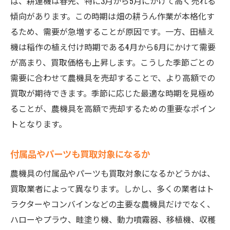
ば、耕運機は春先、特に3月から5月にかけて高く売れる
査定現場での迅速な対応方法
傾向があります。この時期は畑の耕うん作業が本格化す
査定時間を短縮するためのポイント
るため、需要が急増することが原因です。一方、田植え
査定結果の受け取り方と確認方法
機は稲作の植え付け時期である4月から6月にかけて需要
農機具の出張査定サービスを上手に利用する方
が高まり、買取価格も上昇します。こうした季節ごとの
法
需要に合わせて農機具を売却することで、より高額での
出張査定の流れと準備事項
買取が期待できます。季節に応じた最適な時期を見極め
自宅での査定をスムーズに進めるコツ
ることが、農機具を高額で売却するための重要なポイン
出張査定のメリットとデメリット
トとなります。
出張査定を依頼する際の注意点
付属品やパーツも買取対象になるか
信頼できる出張査定業者の選び方
農機具の付属品やパーツも買取対象になるかどうかは、
出張査定の費用とその対応方法
買取業者によって異なります。しかし、多くの業者はト
茨城県で農機具を高額買取してもらうための最
ラクターやコンバインなどの主要な農機具だけでなく、
適なタイミング
ハローやプラウ、畦塗り機、動力噴霧器、移植機、収穫
季節による買取価格の変動を把握する