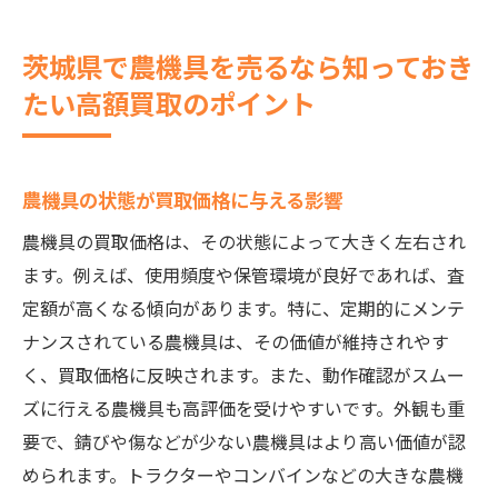
季節ごとの買取価格の変動について
付属品やパーツも買取対象になるか
茨城県で農機具を売るなら知っておき
買取業者との交渉術をマスターしよう
たい高額買取のポイント
農機具買取で失敗しないために知っておくべき
こと
信頼できる買取業者の見分け方
農機具の状態が買取価格に与える影響
無料査定サービスを活用する方法
農機具の買取価格は、その状態によって大きく左右され
相場価格を事前にリサーチする方法
ます。例えば、使用頻度や保管環境が良好であれば、査
査定前に準備しておくべき書類一覧
定額が高くなる傾向があります。特に、定期的にメンテ
ナンスされている農機具は、その価値が維持されやす
出張査定と店頭査定のメリット・デメリッ
く、買取価格に反映されます。また、動作確認がスムー
ト
ズに行える農機具も高評価を受けやすいです。外観も重
詐欺やトラブルを避けるための注意点
要で、錆びや傷などが少ない農機具はより高い価値が認
茨城県で農機具を高く売るための賢い判断方法
められます。トラクターやコンバインなどの大きな農機
複数の買取業者に見積もりを依頼するべき