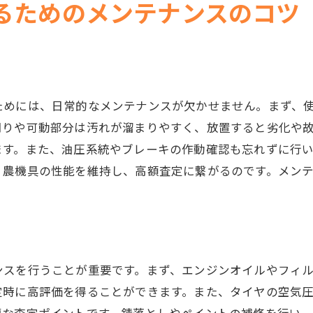
売却後の対応手順
るためのメンテナンスのコツ
購入者への情報提供の準備
税金や手数料の確認と対応
ためには、日常的なメンテナンスが欠かせません。まず、
周りや可動部分は汚れが溜まりやすく、放置すると劣化や
ます。また、油圧系統やブレーキの作動確認も忘れずに行
、農機具の性能を維持し、高額査定に繋がるのです。メン
。
ンスを行うことが重要です。まず、エンジンオイルやフィ
定時に高評価を得ることができます。また、タイヤの空気
要な査定ポイントです。錆落としやペイントの補修を行い