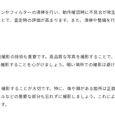
熊本県内で農機具買取を成功させるための交渉テクニッ
ジンやフィルターの清掃を行い、動作確認時に不具合が発
適切な価格交渉のタイミング
ことで、査定時の評価が高まります。また、清掃や整備を
他社の見積もりを活用する方法
。
買取業者とのコミュニケーション術
値引き要素を見極める
交渉時の注意点とマナー
真撮影の技術も重要です。高品質な写真を撮影することで
納得いかない場合の対処法
で撮影することを心がけましょう。暗い場所での撮影は避
農機具の売却を検討する際に避けるべき落とし穴
よくあるトラブル事例
安易な判断を避けるための対策
く撮影することが大切です。特に、傷や錆がある箇所は正
契約内容の確認ポイント
ネルなどの重要な部分も忘れずに撮影しましょう。これに
ます。
悪質業者の見極め方
買取後の対応について