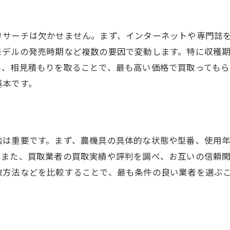
信頼できるアドバイザーの活用
熊本県内で農機具を高く売るためのタイミングの見極め
リサーチは欠かせません。まず、インターネットや専門誌
モデルの発売時期など複数の要因で変動します。特に収穫
市場の需要と供給を知る
し、相見積もりを取ることで、最も高い価格で買取ってもら
季節による価格変動の理解
基本です。
買取キャンペーンの利用
農機具市場のトレンド分析
ベストな売却時期の見極め方
談は重要です。まず、農機具の具体的な状態や型番、使用
急ぎで売却する際の注意点
。また、買取業者の買取実績や評判を調べ、お互いの信頼
農機具を最高価格で手放すための事前準備と手続き
取方法などを比較することで、最も条件の良い業者を選ぶ
売却前の計画立案
必要な書類の準備と管理
買取業者との連絡先確保