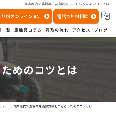
熊本県内で農機具を高額買取してもらうためのコツとは
無料オンライン査定
電話で無料相談
類一覧
農機具コラム
買取の流れ
アクセス
ブログ
取
農機具買取コラム
よくある質問
京都店
コラム
取
農機具トラブル
茨城店
うためのコツとは
福岡店
宮城店
取
取
ラム
熊本県内で農機具を高額買取してもらうためのコツとは