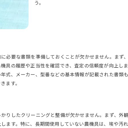
う。
口コミや評判の確認方法
業者の買取実績を見る
初回相談時の対応をチェック
複数の業者に見積もり依頼をする
業者の所在地と対応エリアの確認
契約書の内容をしっかり確認する
前に必要な書類を準備しておくことが欠かせません。まず
農機具を高額買取してもらうための査定前に確認すべき
農機具の履歴や正当性を確認でき、査定の信頼度が向上し
の年式、メーカー、型番などの基本情報が記載された書類
動作確認のポイント
できます。
付属品やオプションの有無
使用履歴と整備記録の準備
査定基準の理解と交渉ポイント
っかりしたクリーニングと整備が欠かせません。まず、外
査定時に質問するべき内容
上します。特に、長期間使用していない農機具は、埃や汚
査定後の価格交渉のコツ