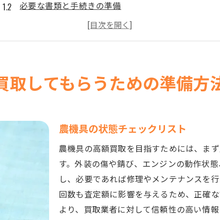
必要な書類と手続きの準備
買取前に行うべきクリーニングと整備
写真撮影のコツと重要性
市場価格のリサーチ方法
買取業者と事前にするべき相談内容
買取してもらうための準備方
農機具の買取額を上げるためのメンテナンスのコツ
日常的に行うべきメンテナンス
買取前に行うべき特別なメンテナンス
農機具の状態チェックリスト
オイルやフィルターの交換時期
農機具の高額買取を目指すためには、まず
部品の交換と修理の重要性
す。外装の傷や錆び、エンジンの動作状態
専門業者に依頼する場合のポイント
し、必要であれば修理やメンテナンスを行
回数も査定額に影響を与えるため、正確な
自分でできる簡単な整備方法
より、買取業者に対して信頼性の高い情報
信頼できる農機具買取業者を熊本県で見つけるポイント