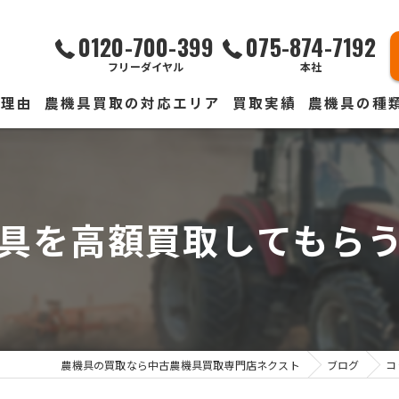
0120-700-399
075-874-7192
フリーダイヤル
本社
る理由
農機具買取の対応エリア
買取実績
農機具の種
声
トラクター買
コンバイン買
具を高額買取してもら
ユンボ買取
作業機器買取
消毒機全般買
農機具の買取なら中古農機具買取専門店ネクスト
草刈・モア買
ブログ
コ